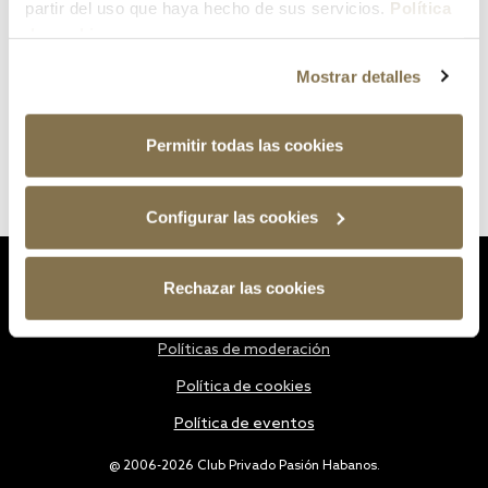
partir del uso que haya hecho de sus servicios.
Política
de cookies
Mostrar detalles
Permitir todas las cookies
Configurar las cookies
Estatutos
Rechazar las cookies
Política de privacidad
Políticas de moderación
Política de cookies
Política de eventos
@ 2006-2026 Club Privado Pasión Habanos.