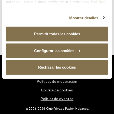
partir del uso que haya hecho de sus servicios.
Política
de cookies
Mostrar detalles
Permitir todas las cookies
Configurar las cookies
Estatutos
Rechazar las cookies
Política de privacidad
Políticas de moderación
Política de cookies
Política de eventos
@ 2006-2026 Club Privado Pasión Habanos.