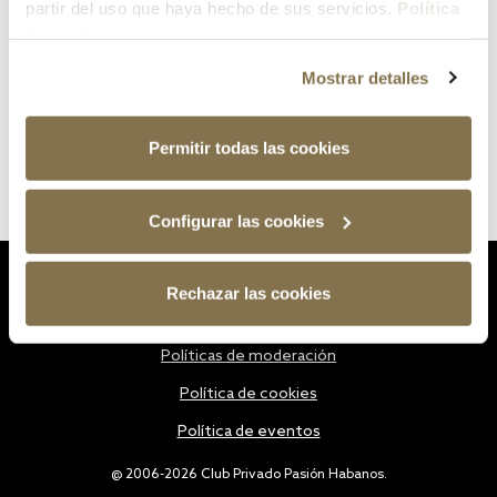
partir del uso que haya hecho de sus servicios.
Política
de cookies
Mostrar detalles
Permitir todas las cookies
Configurar las cookies
Estatutos
Rechazar las cookies
Política de privacidad
Políticas de moderación
Política de cookies
Política de eventos
@ 2006-2026 Club Privado Pasión Habanos.