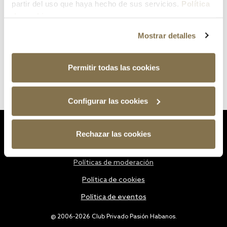
partir del uso que haya hecho de sus servicios.
Política
de cookies
Mostrar detalles
Permitir todas las cookies
Configurar las cookies
Estatutos
Rechazar las cookies
Política de privacidad
Políticas de moderación
Política de cookies
Política de eventos
@ 2006-2026 Club Privado Pasión Habanos.