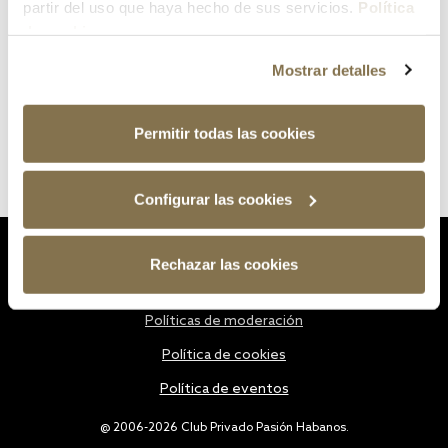
partir del uso que haya hecho de sus servicios.
Política
de cookies
Mostrar detalles
Permitir todas las cookies
Configurar las cookies
Estatutos
Rechazar las cookies
Política de privacidad
Políticas de moderación
Política de cookies
Política de eventos
@ 2006-2026 Club Privado Pasión Habanos.