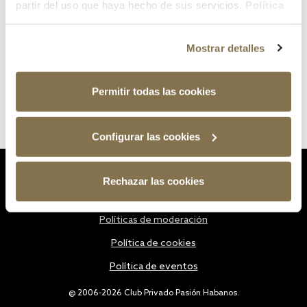
partir del uso que haya hecho de sus servicios.
Política
de cookies
Mostrar detalles
Permitir todas las cookies
Configurar las cookies
Estatutos
Rechazar las cookies
Política de privacidad
Políticas de moderación
Política de cookies
Política de eventos
@ 2006-2026 Club Privado Pasión Habanos.