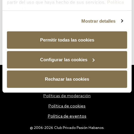
partir del uso que haya hecho de sus servicios.
Política
de cookies
Mostrar detalles
Permitir todas las cookies
Configurar las cookies
Estatutos
Rechazar las cookies
Política de privacidad
Políticas de moderación
Política de cookies
Política de eventos
@ 2006-2026 Club Privado Pasión Habanos.