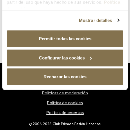
partir del uso que haya hecho de sus servicios.
Política
de cookies
Mostrar detalles
Permitir todas las cookies
Configurar las cookies
Estatutos
Rechazar las cookies
Política de privacidad
Políticas de moderación
Política de cookies
Política de eventos
@ 2006-2026 Club Privado Pasión Habanos.