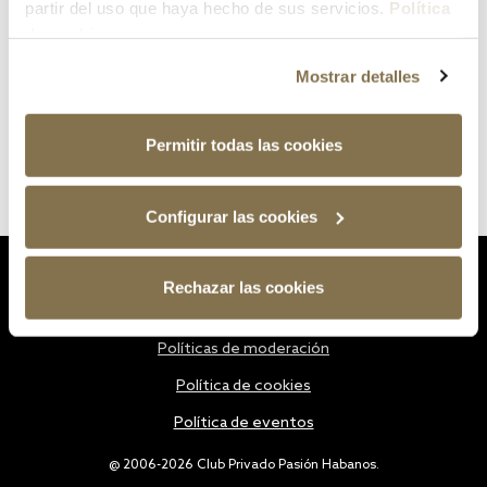
partir del uso que haya hecho de sus servicios.
Política
de cookies
Mostrar detalles
Permitir todas las cookies
Configurar las cookies
Estatutos
Rechazar las cookies
Política de privacidad
Políticas de moderación
Política de cookies
Política de eventos
@ 2006-2026 Club Privado Pasión Habanos.