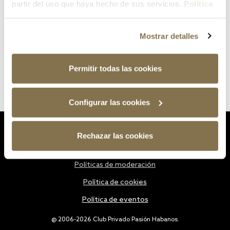
partir del uso que haya hecho de sus servicios.
Política
de cookies
Mostrar detalles
Permitir todas las cookies
Configurar las cookies
Estatutos
Rechazar las cookies
Política de privacidad
Políticas de moderación
Política de cookies
Política de eventos
@ 2006-2026 Club Privado Pasión Habanos.