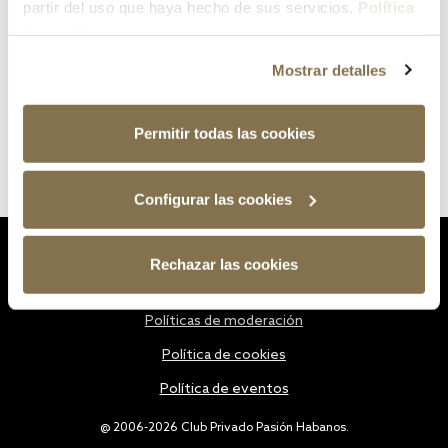
partir del uso que haya hecho de sus servicios.
Política
de cookies
Mostrar detalles
Permitir todas las cookies
Configurar las cookies
Estatutos
Rechazar las cookies
Política de privacidad
Políticas de moderación
Política de cookies
Política de eventos
@ 2006-2026 Club Privado Pasión Habanos.