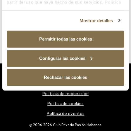
partir del uso que haya hecho de sus servicios.
Política
de cookies
Mostrar detalles
Permitir todas las cookies
Configurar las cookies
Estatutos
Rechazar las cookies
Política de privacidad
Políticas de moderación
Política de cookies
Política de eventos
@ 2006-2026 Club Privado Pasión Habanos.