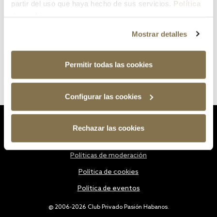
partir del uso que haya hecho de sus servicios.
Política
de cookies
Mostrar detalles
Permitir todas las cookies
Configurar las cookies
Estatutos
Rechazar las cookies
Política de privacidad
Políticas de moderación
Política de cookies
Política de eventos
@ 2006-2026 Club Privado Pasión Habanos.