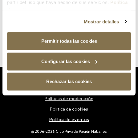
partir del uso que haya hecho de sus servicios.
Política
de cookies
Mostrar detalles
Permitir todas las cookies
Configurar las cookies
Estatutos
Rechazar las cookies
Política de privacidad
Políticas de moderación
Política de cookies
Política de eventos
@ 2006-2026 Club Privado Pasión Habanos.