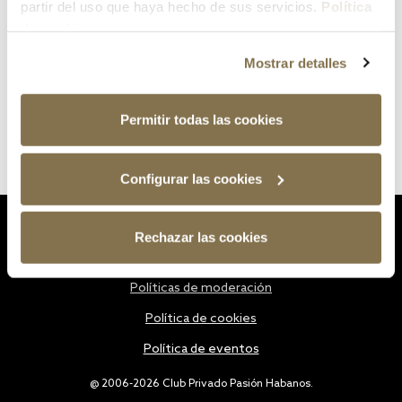
partir del uso que haya hecho de sus servicios.
Política
de cookies
Mostrar detalles
Permitir todas las cookies
Configurar las cookies
Estatutos
Rechazar las cookies
Política de privacidad
Políticas de moderación
Política de cookies
Política de eventos
@ 2006-2026 Club Privado Pasión Habanos.