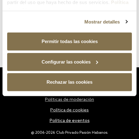
partir del uso que haya hecho de sus servicios.
Política
de cookies
Mostrar detalles
Permitir todas las cookies
Configurar las cookies
Estatutos
Rechazar las cookies
Política de privacidad
Políticas de moderación
Política de cookies
Política de eventos
@ 2006-2026 Club Privado Pasión Habanos.