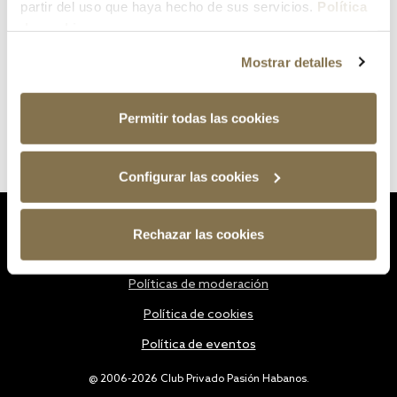
partir del uso que haya hecho de sus servicios.
Política
de cookies
Mostrar detalles
Permitir todas las cookies
Configurar las cookies
Estatutos
Rechazar las cookies
Política de privacidad
Políticas de moderación
Política de cookies
Política de eventos
@ 2006-2026 Club Privado Pasión Habanos.