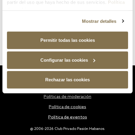
partir del uso que haya hecho de sus servicios.
Política
de cookies
Mostrar detalles
Permitir todas las cookies
Configurar las cookies
Estatutos
Rechazar las cookies
Política de privacidad
Políticas de moderación
Política de cookies
Política de eventos
@ 2006-2026 Club Privado Pasión Habanos.