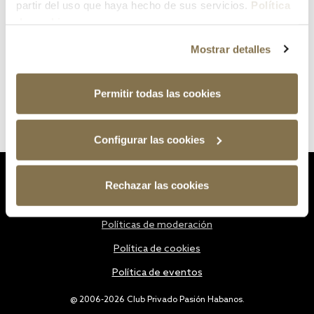
partir del uso que haya hecho de sus servicios.
Política
de cookies
Mostrar detalles
Permitir todas las cookies
Configurar las cookies
Estatutos
Rechazar las cookies
Política de privacidad
Políticas de moderación
Política de cookies
Política de eventos
@ 2006-2026 Club Privado Pasión Habanos.