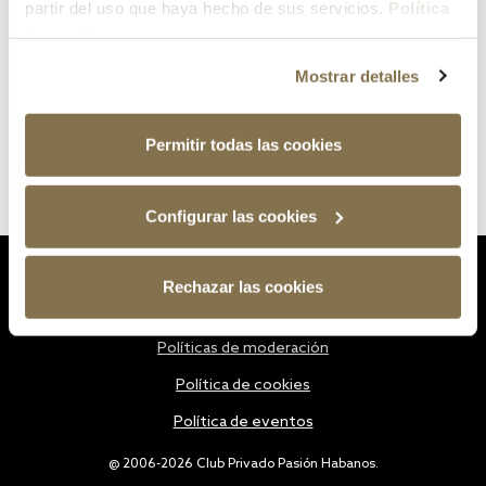
partir del uso que haya hecho de sus servicios.
Política
de cookies
Mostrar detalles
Permitir todas las cookies
Configurar las cookies
Estatutos
Rechazar las cookies
Política de privacidad
Políticas de moderación
Política de cookies
Política de eventos
@ 2006-2026 Club Privado Pasión Habanos.