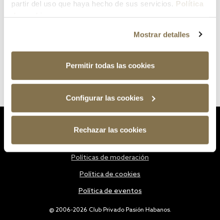
partir del uso que haya hecho de sus servicios.
Política
de cookies
Mostrar detalles
Permitir todas las cookies
Configurar las cookies
Estatutos
Rechazar las cookies
Política de privacidad
Políticas de moderación
Política de cookies
Política de eventos
@ 2006-2026 Club Privado Pasión Habanos.