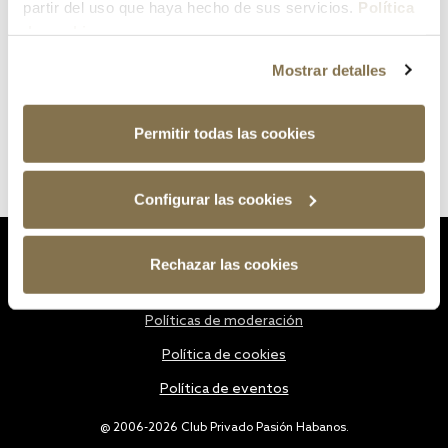
partir del uso que haya hecho de sus servicios.
Política
de cookies
Mostrar detalles
Permitir todas las cookies
Configurar las cookies
Estatutos
Rechazar las cookies
Política de privacidad
Políticas de moderación
Política de cookies
Política de eventos
@ 2006-2026 Club Privado Pasión Habanos.