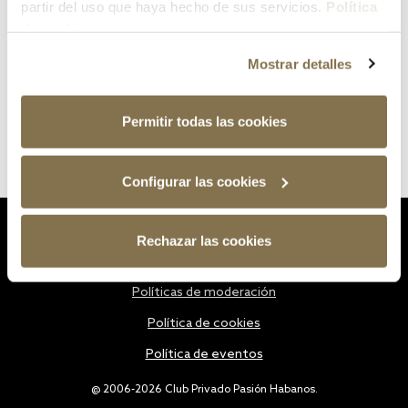
partir del uso que haya hecho de sus servicios.
Política
de cookies
Mostrar detalles
Permitir todas las cookies
Configurar las cookies
Estatutos
Rechazar las cookies
Política de privacidad
Políticas de moderación
Política de cookies
Política de eventos
@ 2006-2026 Club Privado Pasión Habanos.