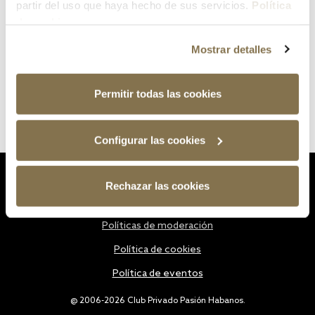
partir del uso que haya hecho de sus servicios.
Política
de cookies
Mostrar detalles
Permitir todas las cookies
Configurar las cookies
Estatutos
Rechazar las cookies
Política de privacidad
Políticas de moderación
Política de cookies
Política de eventos
@ 2006-2026 Club Privado Pasión Habanos.