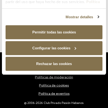
partir del uso que haya hecho de sus servicios.
Política
de cookies
Mostrar detalles
Permitir todas las cookies
Configurar las cookies
Estatutos
Rechazar las cookies
Política de privacidad
Políticas de moderación
Política de cookies
Política de eventos
@ 2006-2026 Club Privado Pasión Habanos.