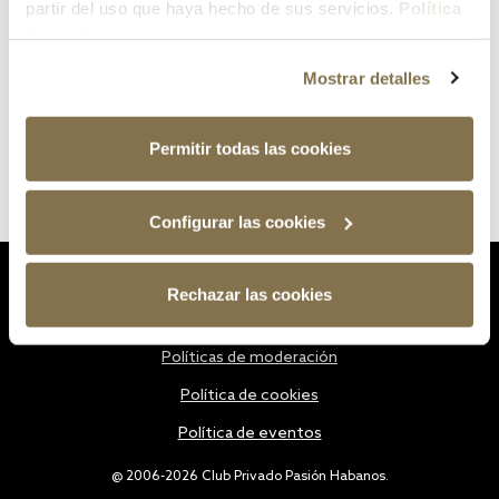
partir del uso que haya hecho de sus servicios.
Política
de cookies
Mostrar detalles
Permitir todas las cookies
Configurar las cookies
Estatutos
Rechazar las cookies
Política de privacidad
Políticas de moderación
Política de cookies
Política de eventos
@ 2006-2026 Club Privado Pasión Habanos.