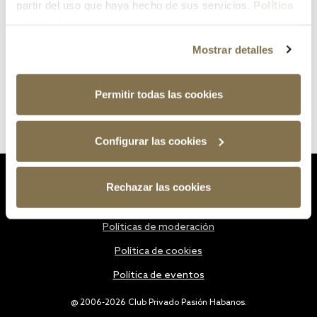
partir del uso que haya hecho de sus servicios.
Política
de cookies
Mostrar detalles
Permitir todas las cookies
Configurar las cookies
Estatutos
Rechazar las cookies
Política de privacidad
Políticas de moderación
Política de cookies
Política de eventos
@ 2006-2026 Club Privado Pasión Habanos.