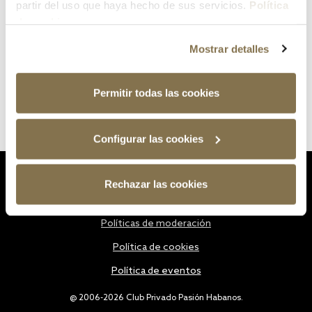
partir del uso que haya hecho de sus servicios.
Política
de cookies
Mostrar detalles
Permitir todas las cookies
Configurar las cookies
Estatutos
Rechazar las cookies
Política de privacidad
Políticas de moderación
Política de cookies
Política de eventos
@ 2006-2026 Club Privado Pasión Habanos.