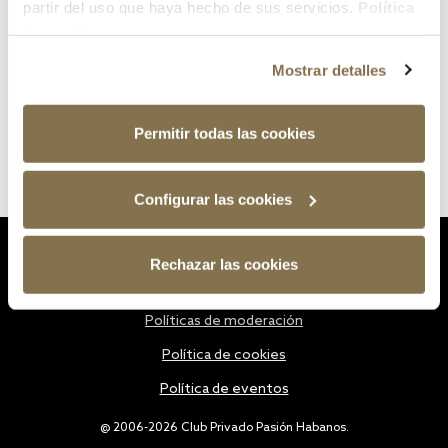
partir del uso que haya hecho de sus servicios.
Política
de cookies
Mostrar detalles
Permitir todas las cookies
Configurar las cookies
Estatutos
Rechazar las cookies
Política de privacidad
Políticas de moderación
Política de cookies
Política de eventos
@ 2006-2026 Club Privado Pasión Habanos.