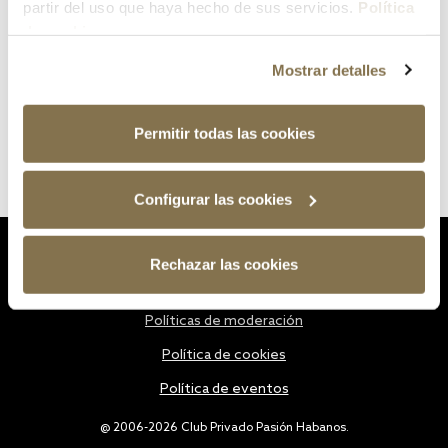
partir del uso que haya hecho de sus servicios.
Política
de cookies
Mostrar detalles
Permitir todas las cookies
Configurar las cookies
Estatutos
Rechazar las cookies
Política de privacidad
Políticas de moderación
Política de cookies
Política de eventos
@ 2006-2026 Club Privado Pasión Habanos.