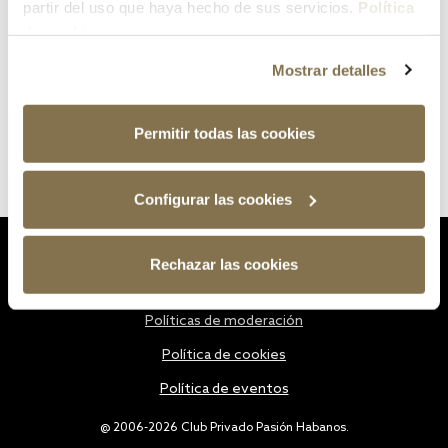
partir del uso que haya hecho de sus servicios.
Política
de cookies
Mostrar detalles
Permitir todas las cookies
Configurar las cookies
Estatutos
Rechazar las cookies
Política de privacidad
Políticas de moderación
Política de cookies
Política de eventos
@ 2006-2026 Club Privado Pasión Habanos.