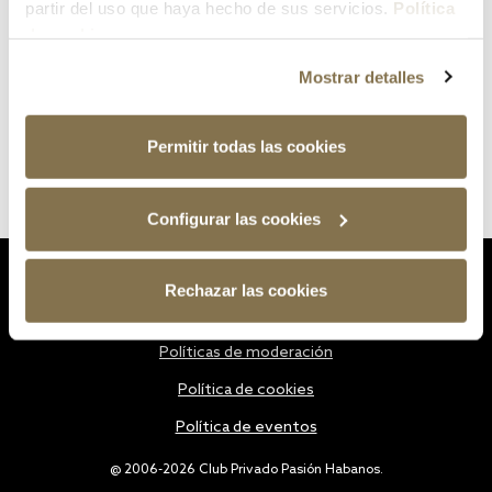
partir del uso que haya hecho de sus servicios.
Política
de cookies
Mostrar detalles
Permitir todas las cookies
Configurar las cookies
Estatutos
Rechazar las cookies
Política de privacidad
Políticas de moderación
Política de cookies
Política de eventos
@ 2006-2026 Club Privado Pasión Habanos.