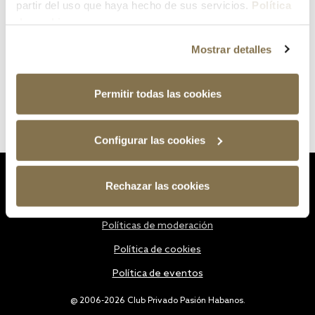
partir del uso que haya hecho de sus servicios.
Política
de cookies
Mostrar detalles
Permitir todas las cookies
Configurar las cookies
Estatutos
Rechazar las cookies
Política de privacidad
Políticas de moderación
Política de cookies
Política de eventos
@ 2006-2026 Club Privado Pasión Habanos.