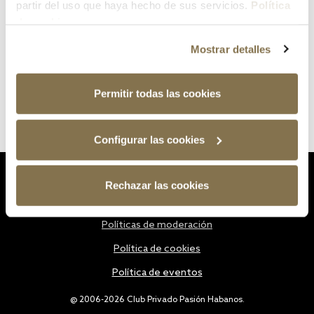
partir del uso que haya hecho de sus servicios.
Política
de cookies
Mostrar detalles
Permitir todas las cookies
Configurar las cookies
Estatutos
Rechazar las cookies
Política de privacidad
Políticas de moderación
Política de cookies
Política de eventos
@ 2006-2026 Club Privado Pasión Habanos.