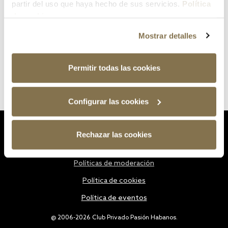
partir del uso que haya hecho de sus servicios.
Política
de cookies
Mostrar detalles
Permitir todas las cookies
Configurar las cookies
Estatutos
Rechazar las cookies
Política de privacidad
Políticas de moderación
Política de cookies
Política de eventos
@ 2006-2026 Club Privado Pasión Habanos.