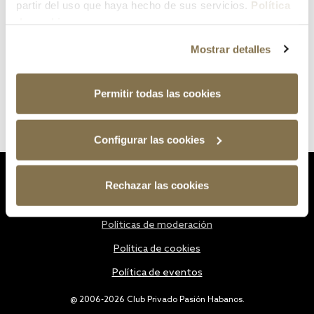
partir del uso que haya hecho de sus servicios.
Política
de cookies
Mostrar detalles
Permitir todas las cookies
Configurar las cookies
Estatutos
Rechazar las cookies
Política de privacidad
Políticas de moderación
Política de cookies
Política de eventos
@ 2006-2026 Club Privado Pasión Habanos.