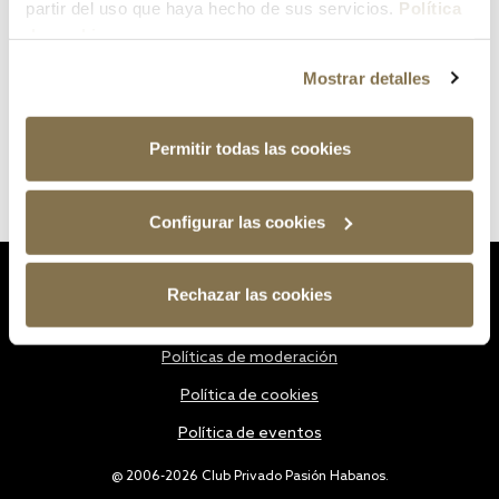
partir del uso que haya hecho de sus servicios.
Política
de cookies
Mostrar detalles
Permitir todas las cookies
Configurar las cookies
Estatutos
Rechazar las cookies
Política de privacidad
Políticas de moderación
Política de cookies
Política de eventos
@ 2006-2026 Club Privado Pasión Habanos.