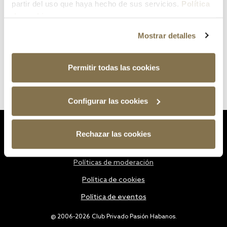
partir del uso que haya hecho de sus servicios.
Política
de cookies
Mostrar detalles
Permitir todas las cookies
Configurar las cookies
Estatutos
Rechazar las cookies
Política de privacidad
Políticas de moderación
Política de cookies
Política de eventos
@ 2006-2026 Club Privado Pasión Habanos.