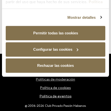
partir del uso que haya hecho de sus servicios.
Política
de cookies
Mostrar detalles
Permitir todas las cookies
Configurar las cookies
Estatutos
Rechazar las cookies
Política de privacidad
Políticas de moderación
Política de cookies
Política de eventos
@ 2006-2026 Club Privado Pasión Habanos.