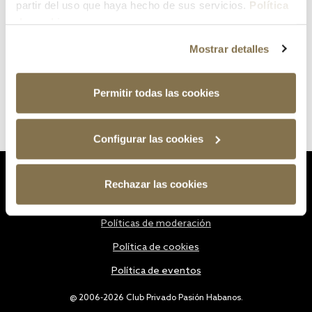
partir del uso que haya hecho de sus servicios.
Política
de cookies
Mostrar detalles
Permitir todas las cookies
Configurar las cookies
Estatutos
Rechazar las cookies
Política de privacidad
Políticas de moderación
Política de cookies
Política de eventos
@ 2006-2026 Club Privado Pasión Habanos.