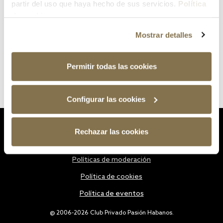
partir del uso que haya hecho de sus servicios.
Política
de cookies
Mostrar detalles
Permitir todas las cookies
Configurar las cookies
Estatutos
Rechazar las cookies
Política de privacidad
Políticas de moderación
Política de cookies
Política de eventos
@ 2006-2026 Club Privado Pasión Habanos.