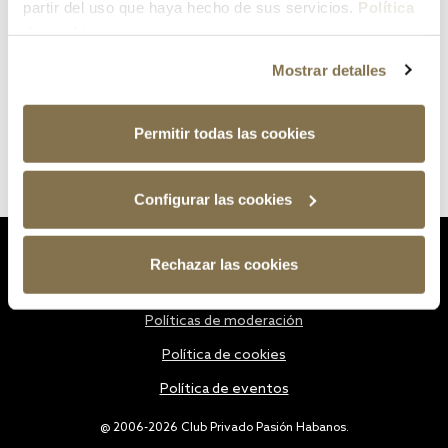
partir del uso que haya hecho de sus servicios.
Política
de cookies
Mostrar detalles
Permitir todas las cookies
Configurar las cookies
Estatutos
Rechazar las cookies
Política de privacidad
Políticas de moderación
Política de cookies
Política de eventos
@ 2006-2026 Club Privado Pasión Habanos.