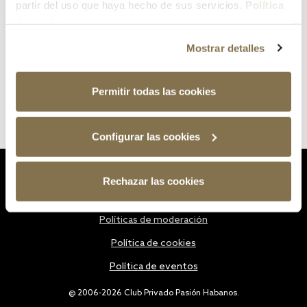
partir del uso que haya hecho de sus servicios.
Política
de cookies
Mostrar detalles
Permitir todas las cookies
Configurar las cookies
Estatutos
Rechazar las cookies
Política de privacidad
Políticas de moderación
Política de cookies
Política de eventos
@ 2006-2026 Club Privado Pasión Habanos.