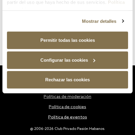
partir del uso que haya hecho de sus servicios.
Política
de cookies
Mostrar detalles
Permitir todas las cookies
Configurar las cookies
Estatutos
Rechazar las cookies
Política de privacidad
Políticas de moderación
Política de cookies
Política de eventos
@ 2006-2026 Club Privado Pasión Habanos.