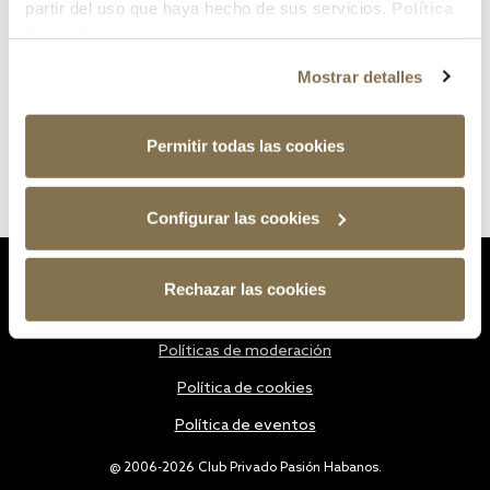
partir del uso que haya hecho de sus servicios.
Política
de cookies
Mostrar detalles
Permitir todas las cookies
Configurar las cookies
Estatutos
Rechazar las cookies
Política de privacidad
Políticas de moderación
Política de cookies
Política de eventos
@ 2006-2026 Club Privado Pasión Habanos.