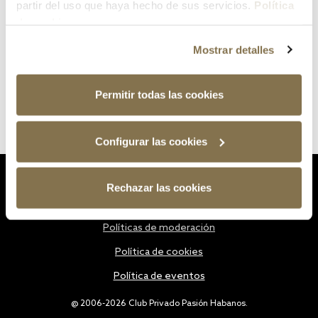
partir del uso que haya hecho de sus servicios.
Política
de cookies
Mostrar detalles
Permitir todas las cookies
Configurar las cookies
Estatutos
Rechazar las cookies
Política de privacidad
Políticas de moderación
Política de cookies
Política de eventos
@ 2006-2026 Club Privado Pasión Habanos.