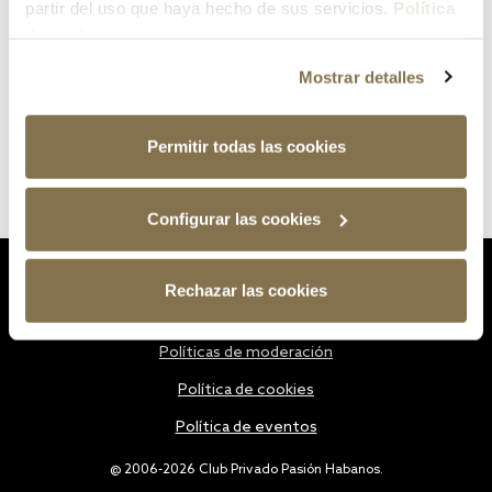
partir del uso que haya hecho de sus servicios.
Política
de cookies
Mostrar detalles
Permitir todas las cookies
Configurar las cookies
Estatutos
Rechazar las cookies
Política de privacidad
Políticas de moderación
Política de cookies
Política de eventos
@ 2006-2026 Club Privado Pasión Habanos.