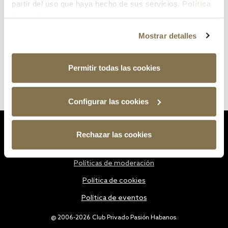
partir del uso que haya hecho de sus servicios.
Política
de cookies
Mostrar detalles
Permitir todas las cookies
Configurar las cookies
Estatutos
Rechazar las cookies
Política de privacidad
Políticas de moderación
Política de cookies
Política de eventos
@ 2006-2026 Club Privado Pasión Habanos.