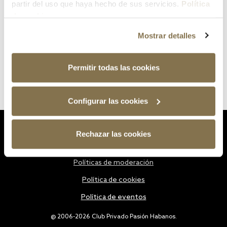
partir del uso que haya hecho de sus servicios.
Política
de cookies
Mostrar detalles
Permitir todas las cookies
Configurar las cookies
Estatutos
Rechazar las cookies
Política de privacidad
Políticas de moderación
Política de cookies
Política de eventos
@ 2006-2026 Club Privado Pasión Habanos.