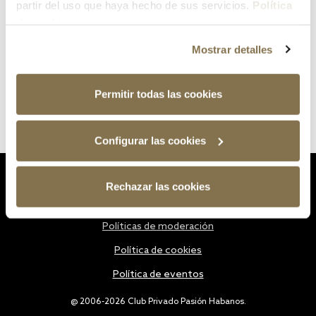
partir del uso que haya hecho de sus servicios.
Política
de cookies
Mostrar detalles
Permitir todas las cookies
Configurar las cookies
Estatutos
Rechazar las cookies
Política de privacidad
Políticas de moderación
Política de cookies
Política de eventos
@ 2006-2026 Club Privado Pasión Habanos.